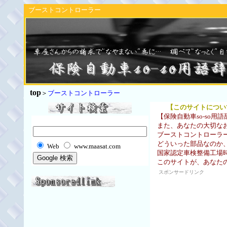
ブーストコントローラー
top
＞
ブーストコントローラー
【このサイトについ
【保険自動車so-so用
また、あなたの大切なお
ブーストコントローラ
どういった部品なのか、
Web
www.maasat.com
国家認定車検整備工場時
このサイトが、あなたの
スポンサードリンク